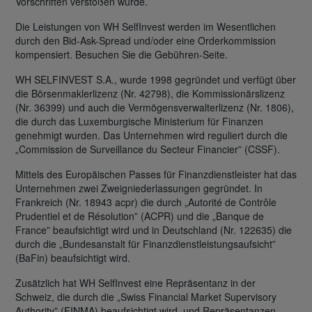
Vorschriften verstoßen würde.
Die Leistungen von WH SelfInvest werden im Wesentlichen
durch den Bid-Ask-Spread und/oder eine Orderkommission
kompensiert. Besuchen Sie die Gebühren-Seite.
WH SELFINVEST S.A., wurde 1998 gegründet und verfügt über
die Börsenmaklerlizenz (Nr. 42798), die Kommissionärslizenz
(Nr. 36399) und auch die Vermögensverwalterlizenz (Nr. 1806),
die durch das Luxemburgische Ministerium für Finanzen
genehmigt wurden. Das Unternehmen wird reguliert durch die
„Commission de Surveillance du Secteur Financier” (CSSF).
Mittels des Europäischen Passes für Finanzdienstleister hat das
Unternehmen zwei Zweigniederlassungen gegründet. In
Frankreich (Nr. 18943 acpr) die durch „Autorité de Contrôle
Prudentiel et de Résolution” (ACPR) und die „Banque de
France” beaufsichtigt wird und in Deutschland (Nr. 122635) die
durch die „Bundesanstalt für Finanzdienstleistungsaufsicht”
(BaFin) beaufsichtigt wird.
Zusätzlich hat WH SelfInvest eine Repräsentanz in der
Schweiz, die durch die „Swiss Financial Market Supervisory
Authority” (FINMA) beaufsichtigt wird, und Repräsentanzen,