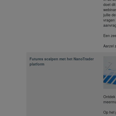
doet di
webinar
jullie d
vragen
aanvra
Een zee
Aarzel 
Futures scalpen met het NanoTrader
platform
Ontdek 
meerma
Op het