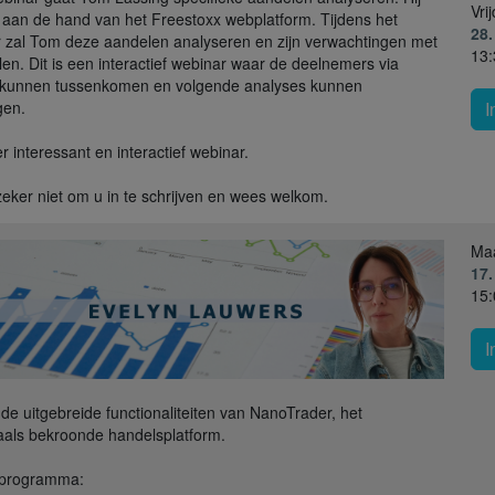
Vri
t aan de hand van het Freestoxx webplatform. Tijdens het
28
 zal Tom deze aandelen analyseren en zijn verwachtingen met
13:
elen. Dit is een interactief webinar waar de deelnemers via
 kunnen tussenkomen en volgende analyses kunnen
gen.
I
r interessant en interactief webinar.
zeker niet om u in te schrijven en wees welkom.
Ma
17
15:
I
de uitgebreide functionaliteiten van NanoTrader, het
als bekroonde handelsplatform.
 programma: