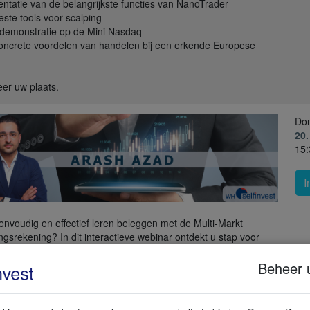
entatie van de belangrijkste functies van NanoTrader
este tools voor scalping
-demonstratie op de Mini Nasdaq
oncrete voordelen van handelen bij een erkende Europese
er uw plaats.
Do
20
15:
I
eenvoudig en effectief leren beleggen met de Multi-Markt
ngsrekening? In dit interactieve webinar ontdekt u stap voor
e u het webplatform gebruikt om in de praktijk te beleggen. We
e belangrijkste functies, leggen uit hoe u een order plaatst en
Beheer 
en waar beginnende beleggers op moeten letten. Ideaal voor
s die met vertrouwen hun eerste stappen willen zetten.