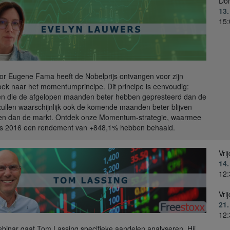
Do
13
15:
or Eugene Fama heeft de Nobelprijs ontvangen voor zijn
ek naar het momentumprincipe. Dit principe is eenvoudig:
n die de afgelopen maanden beter hebben gepresteerd dan de
zullen waarschijnlijk ook de komende maanden beter blijven
en dan de markt. Ontdek onze Momentum-strategie, waarmee
ds 2016 een rendement van +848,1% hebben behaald.
Vri
14
12:
Vri
21
12:
webinar gaat Tom Lassing specifieke aandelen analyseren. Hij