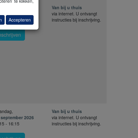
teren’ te klikken,
nderdag,
Van bij u thuis
. augustus 2026
via internet. U ontvangt
n
Accepteren
30 - 16:30
instructies bij inschrijving.
nschrijven
andag,
Van bij u thuis
 september 2026
via internet. U ontvangt
15 - 16:15
instructies bij inschrijving.