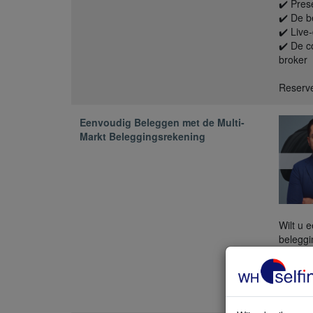
✔️ Pres
✔️ De b
✔️ Live
✔️ De c
broker
Reserve
Eenvoudig Beleggen met de Multi-
Markt Beleggingsrekening
Wilt u 
beleggi
stap ho
tonen d
besprek
starter