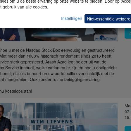
kies om u de beste ervaring op onze website te bieden. Door op ‘Accep
t gebruik van alle cookies.
Do
27
Instellingen
Niet-essentiële weigere
15:
I
hoe u met de Nasdaq Stock-Box eenvoudig en gestructureerd
 Met meer dan 1000% historisch rendement sinds 2016 heeft
rvice sterk gepresteerd. Arash Azad legt helder uit wat de
ox Service inhoudt, welke varianten er zijn en hoe u doelgericht
benut, risico’s beheert en uw portefeuille overzichtelijk met de
aat meegroeien. Ook zonder ruime beleggingservaring.
nu kosteloos aan!
Ma
07.
15: