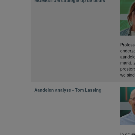
MOMENTUM strategie op de beurs
Profess
onderzo
aandele
markt, 
prester
we sin
Aandelen analyse - Tom Lassing
In dit 