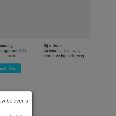
nderdag,
Bij u thuis
. augustus 2026
via internet. U ontvangt
30 - 16:30
instructies bij inschrijving.
nschrijven
uw belevenis