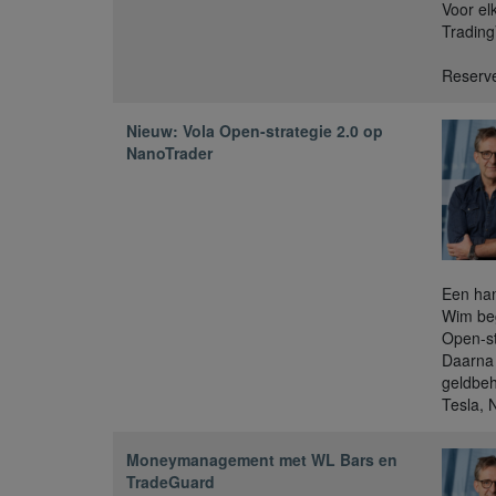
Voor el
Trading
Reserve
Nieuw: Vola Open-strategie 2.0 op
NanoTrader
Een han
Wim beg
Open-st
Daarna 
geldbeh
Tesla, N
Moneymanagement met WL Bars en
TradeGuard