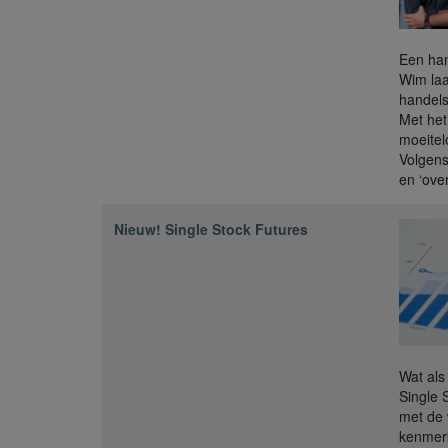
Een han
Wim laa
handels
Met het
moeitel
Volgens
en ‘ove
Nieuw! Single Stock Futures
Wat als
Single 
met de 
kenmerk