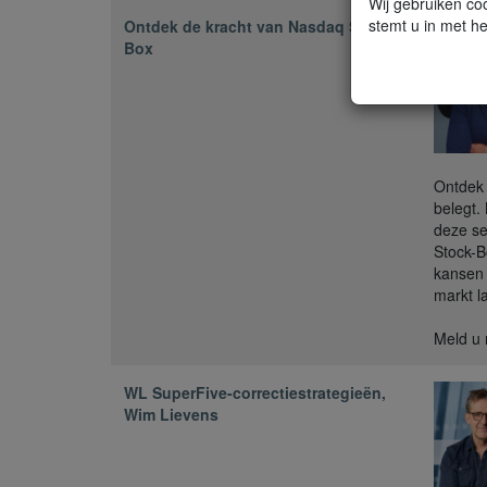
Wij gebruiken coo
stemt u in met he
Ontdek de kracht van Nasdaq Stock-
Box
Ontdek 
belegt.
deze se
Stock-B
kansen 
markt l
Meld u 
WL SuperFive-correctiestrategieën,
Wim Lievens