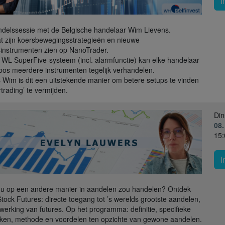
I
delssessie met de Belgische handelaar Wim Lievens.
t zijn koersbewegingsstrategieën en nieuwe
instrumenten zien op NanoTrader.
 WL SuperFive-systeem (incl. alarmfunctie) kan elke handelaar
oos meerdere instrumenten tegelijk verhandelen.
 Wim is dit een uitstekende manier om betere setups te vinden
rtrading’ te vermijden.
Din
08.
15:
I
 u op een andere manier in aandelen zou handelen? Ontdek
Stock Futures: directe toegang tot ’s werelds grootste aandelen,
werking van futures. Op het programma: definitie, specifieke
en, methode en voordelen ten opzichte van gewone aandelen.