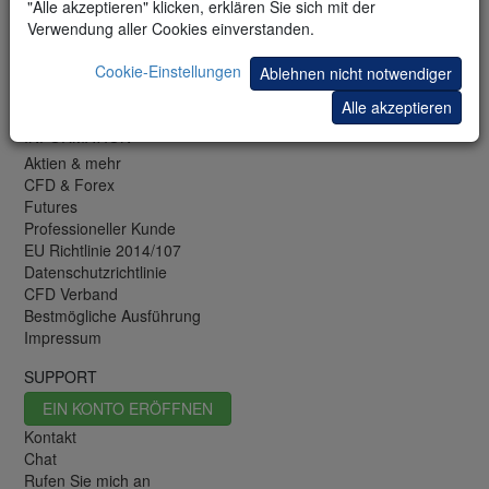
"Alle akzeptieren" klicken, erklären Sie sich mit der
Trading-Demo
Verwendung aller Cookies einverstanden.
Mobile-Demo
Newsletter
Cookie-Einstellungen
Ablehnen nicht notwendiger
Trading-Blog
Börsenwissen
Alle akzeptieren
INFORMATION
Aktien & mehr
CFD & Forex
Futures
Professioneller Kunde
EU Richtlinie 2014/107
Datenschutzrichtlinie
CFD Verband
Bestmögliche Ausführung
Impressum
SUPPORT
EIN KONTO ERÖFFNEN
Kontakt
Chat
Rufen Sie mich an